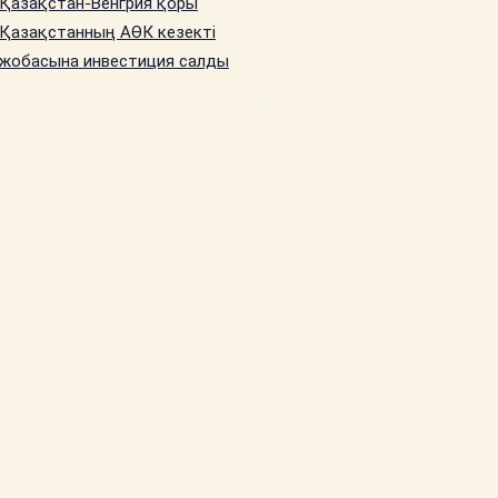
Қазақстан-Венгрия қоры
Қазақстанның АӨК кезекті
жобасына инвестиция салды