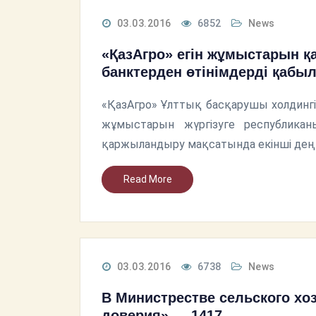
03.03.2016
6852
News
«ҚазАгро» егін жұмыстарын қ
банктерден өтінімдерді қабы
«ҚазАгро» Ұлттық басқарушы холдингі
жұмыстарын жүргізуге республикан
қаржыландыру мақсатында екінші деңг
Read More
03.03.2016
6738
News
В Министрестве сельского хо
доверия» — 1417