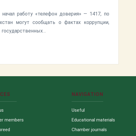
 начал работу «телефон доверия» — 1417, по
хстан могут сообщать о фактах коррупции,
ы государственных…
ICES
NAVIGATION
us
Useful
er members
Educational materials
breed
Chamber journals