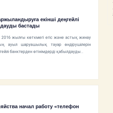
аржыландыруға екінші деңгейлі
лдауды бастады
 2016 жылғы көткмегі егіс және астық жинау
ың ауыл шаруашылық тауар өндірушілерін
ейлі банктерден өтінімдерді қабылдауды…
зяйства начал работу «телефон