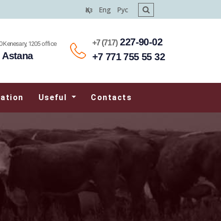
Қаз
Eng
Рус
227-90-02
+7 (717)
0 Kenesary, 1205 office
Astana
+7 771 755 55 32
zation
Useful
Contacts