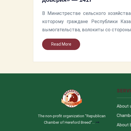
В Министрестве сельского хозяйства
которому граждане Республики Каза
вымогательства, волокиты со сторон
Read More
SERV
About 
Chamb
The non-profit organization "Republican
Chamber of Hereford Breed"...
About 