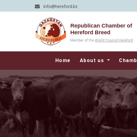
info@hereford.kz
Republican Chamber of
Hereford Breed
Member of the
World Council Hereford
Home
About us
Chamb