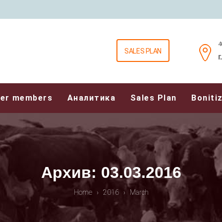
4
SALES PLAN
г.
er members
Аналитика
Sales Plan
Boniti
Архив: 03.03.2016
Home
›
2016
›
March