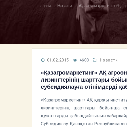
Главная
›
Новости
›
«Қазагромаркетинг» АҚ аг
01.02.2015
4603
Новости
«Қазагромаркетинг» АҚ агроөн
лизингтерінің шарттары бой
субсидиялауға өтінімдерді қ
«Қазагромаркетинг» АҚ қаржы институт
лизингтерінің шарттары бойынша с
құжаттарды қабылдайтынын хабарлай
Субсидиялау Қазақстан Республикасын