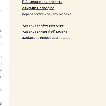
В Акмолинской области
открылся завод по
к
переработке козьего молока
-
Қазақстан-Венгрия қоры
е
Қазақстанның АӨК кезекті
р
жобасына инвестиция салды
е
н
п
н
қ
е
і