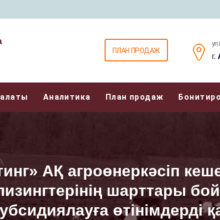
а
ул
ПЛАН ПРОДАЖ
г.
Палаты
Аналитика
План продаж
Бонитир
инг» АҚ агроөнеркәсіп кеше
/лизингтерінің шарттары б
убсидиялауға өтінімдерді 