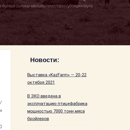
ры бойынша сыйақы мөлшерлемелерін субсидиялауға
Новости:
Выставка «KazFarm» — 20-22
октября 2021
В ЗКО введена в
/
эксплуатацию птицефабрика
н
мощностью 7000 тонн мяса
бройлеров
0