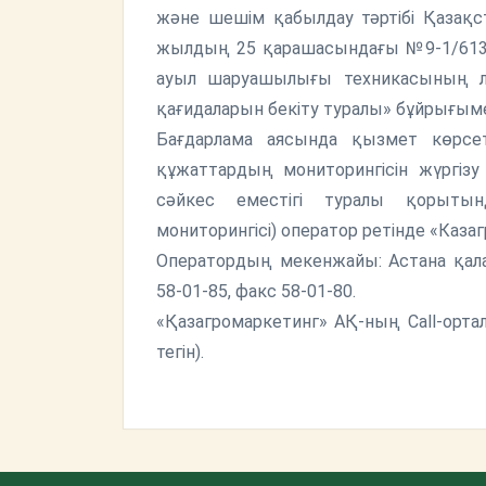
және шешім қабылдау тәртібі Қазақ
жылдың 25 қарашасындағы №9-1/613 
ауыл шаруашылығы техникасының ли
қағидаларын бекіту туралы» бұйрығымен
Бағдарлама аясында қызмет көрсет
құжаттардың мониторингісін жүргізу
сәйкес еместігі туралы қорытын
мониторингісі) оператор ретінде «Каз
Оператордың мекенжайы: Астана қалас
58-01-85, факс 58-01-80.
«Қазагромаркетинг» АҚ-ның Call-орт
тегін).