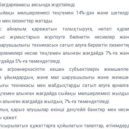
ағдарламасы аясында жүргізіледі.
ыйақы мөлшерлемесі теңгемен 14%-дан және шетелді
 мен лизингтер жатады.
с айналым қаражатын толықтыруға, негізгі құрал
ыс жұмыстарын жүргізуге бөлінетін несиелер жән
аруашылығы техникасын сатып алуға берілетін лизингте
емелері несие теңгемен алынған жағдайда 7%-ға жән
дайда 5%-ға төмендетіледі.
 агроөнеркәсіптік кешен субъектілерін жемшөппе
ған ұйымдардың және мал шаруашылығы және жемшө
лығы техникасы мен жабдықтарды сатып алуға арналға
еңгемен алынған жағдайда сыйақы мөлшерлемесі жылды
н алынған жағдайда жылдық 7%-ға төмендетіледі.
лық қарыз алушылар екінші деңгейлі банктер мен неси
ы қажет.
псырылатын құжаттарға қойылатын талаптар, өтінімдерд