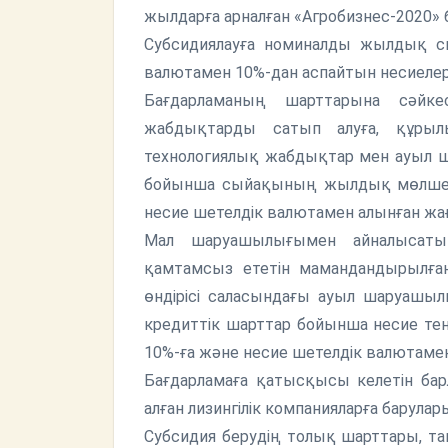
жылдарға арналған «Агробизнес-2020» б
Субсидиялауға номиналды жылдық с
валютамен 10%-дан аспайтын несиелер
Бағдарламаның шарттарына сәйке
жабдықтарды сатып алуға, құрыл
технологиялық жабдықтар мен ауыл ш
бойынша сыйақының жылдық мөлшерл
несие шетелдік валютамен алынған жағ
Мал шаруашылығымен айналысатын
қамтамсыз ететін мамандандырыл
өндірісі саласындағы ауыл шаруашы
кредиттік шарттар бойынша несие т
10%-ға және несие шетелдік валютаме
Бағдарламаға қатысқысы келетін бар
алған лизингілік компанияларға барулар
Субсидия берудің толық шарттары, та