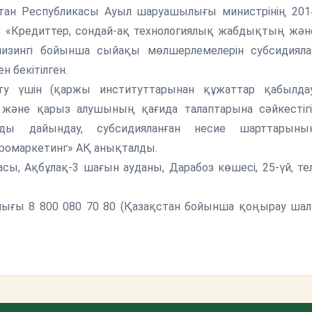
стан Республикасы Ауыл шаруашылығы министрінің 201
«Кредиттер, сондай-ақ технологиялық жабдықтың жән
зингі бойынша сыйақы мөлшерлемелерін субсидияла
 бекітілген.
у үшін (қаржы институттарынан құжаттар қабылдау
 және қарыз алушының қағида талаптарына сәйкестігі
ды дайындау, субсидияланған несие шарттарыны
агромаркетинг» АҚ анықталды.
ы, Ақбұлақ-3 шағын ауданы, Дарабоз көшесі, 25-үй, тел
алығы 8 800 080 70 80 (Қазақстан бойынша қоңырау шал