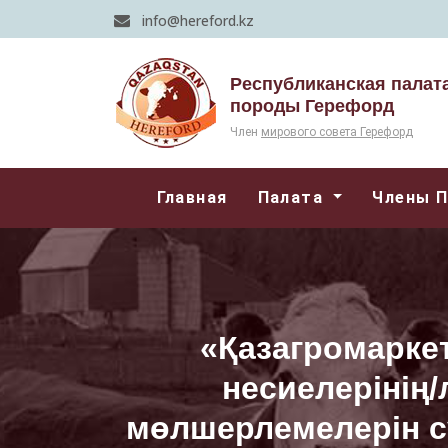
info@hereford.kz
Республиканская палат
породы Герефорд
Член
мирового совета Герефорд
Главная
Палата
Члены 
«Қазагромаркет
несиелерінің
мөлшерлемелерін с