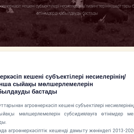
роөнеркәсіп кешені субъектілері несиелерінің/лизингтерінің шартта
өтінімдерді қабылдауды бастады
еркәсіп кешені субъектілері несиелерінің/
ынша сыйақы мөлшерлемелерін
абылдауды бастады
тарынан агроөнеркәсіп кешені субъектілері несиелерінің
ыйақы мөлшерлемелерін субсидиялауға өтінімдер ме
ды.
да агроөнеркәсіптік кешенді дамыту жөніндегі 2013-202