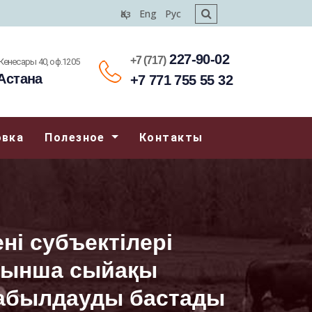
Қаз
Eng
Рус
227-90-02
+7 (717)
.Кенесары 40, оф.1205
Астана
+7 771 755 55 32
овка
Полезное
Контакты
ні субъектілері
ойынша сыйақы
қабылдауды бастады