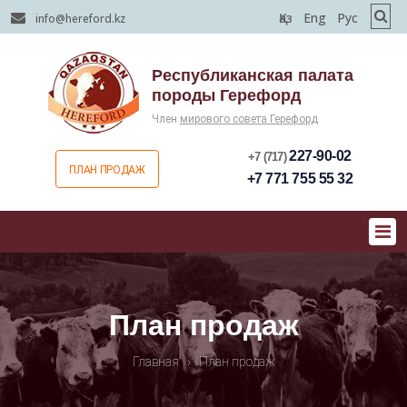
Қаз
Eng
Рус
info@hereford.kz
Республиканская палата
породы Герефорд
Член
мирового совета Герефорд
227-90-02
+7 (717)
ПЛАН ПРОДАЖ
+7 771 755 55 32
План продаж
Главная
›
План продаж