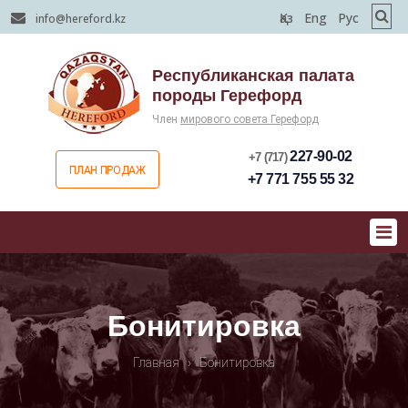
Қаз
Eng
Рус
info@hereford.kz
Республиканская палата
породы Герефорд
Член
мирового совета Герефорд
227-90-02
+7 (717)
ПЛАН ПРОДАЖ
+7 771 755 55 32
Бонитировка
Главная
›
Бонитировка