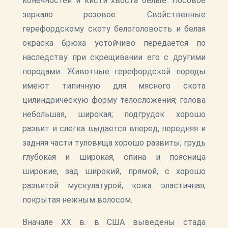
конечностей и кисти хвоста белые. Носовое
зеркало розовое. Свойственные
герефордскому скоту белоголовость и белая
окраска брюха устойчиво передается по
наследству при скрещивании его с другими
породами. Животные герефордской породы
имеют типичную для мясного скота
цилиндрическую форму телосложения; голова
небольшая, широкая; подгрудок хорошо
развит и слегка выдается вперед, передняя и
задняя части туловища хорошо развиты; грудь
глубокая и широкая, спина и поясница
широкие, зад широкий, прямой, с хорошо
развитой мускулатурой, кожа эластичная,
покрытая нежным волосом.
Вначале ХХ в. в США выведены стада