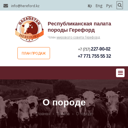
Қаз
Eng
Рус
info@hereford.kz
Республиканская палата
породы Герефорд
Член
мирового совета Герефорд
227-90-02
+7 (717)
ПЛАН ПРОДАЖ
+7 771 755 55 32
О породе
Главная
›
Палата
›
О породе