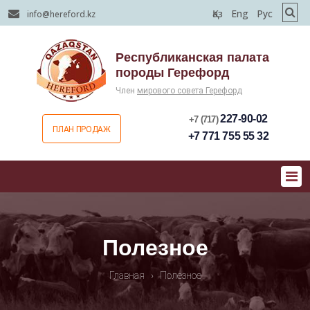
Қаз
Eng
Рус
info@hereford.kz
Республиканская палата
породы Герефорд
Член
мирового совета Герефорд
227-90-02
+7 (717)
ПЛАН ПРОДАЖ
+7 771 755 55 32
Полезное
Главная
›
Полезное