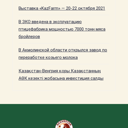
Выставка «KazFarm» — 20-22 октября 2021
В ЗКО введена в эксплуатацию
птицефабрика мощностью 7000 тонн мяса
бройлеров
В Акмолинской области открылся завод по
переработке козьего молока
Қазақстан-Венгрия қоры Қазақстанның
АӨК кезекті жобасына инвестиция салды