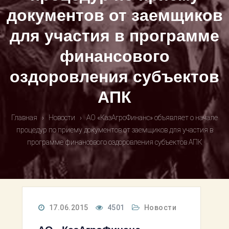
документов от заемщиков
для участия в программе
финансового
оздоровления субъектов
АПК
Главная
›
Новости
›
АО «КазАгроФинанс» объявляет о начале
процедур по приему документов от заемщиков для участия в
программе финансового оздоровления субъектов АПК
17.06.2015
4501
Новости