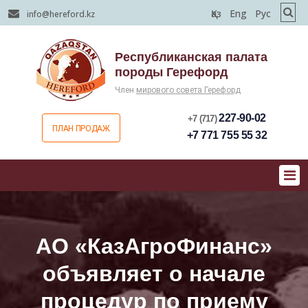
Қаз
Eng
Рус
info@hereford.kz
Республиканская палата
породы Герефорд
Член
мирового совета Герефорд
227-90-02
+7 (717)
ПЛАН ПРОДАЖ
+7 771 755 55 32
АО «КазАгроФинанс»
объявляет о начале
процедур по приему