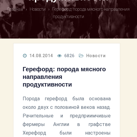
Главная
›
Новости
›
Герефорд: порода мясного направления
продуктивности
14.08.2014
6826
Новости
Герефорд: порода мясного
направления
продуктивности
Порода герефорд была основана
около двух с половиной веков назад.
Рачительные и предприимчивые
фермеры Англии в графстве
Херефорд были настроены