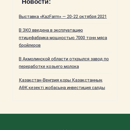
Новости:
Выставка «KazFarm» — 20-22 октября 2021
В ЗКО введена в эксплуатацию
птицефабрика мощностью 7000 тонн мяса
бройлеров
В Акмолинской области открылся завод по
переработке козьего молока
Қазақстан-Венгрия қоры Қазақстанның
АӨК кезекті жобасына инвестиция салды