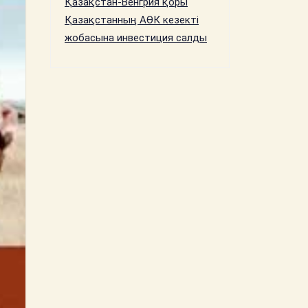
Қазақстан-Венгрия қоры
Қазақстанның АӨК кезекті
жобасына инвестиция салды