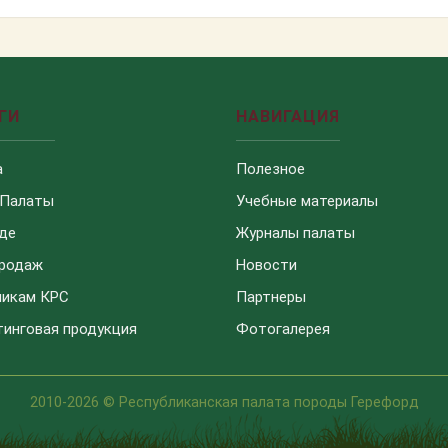
ГИ
НАВИГАЦИЯ
а
Полезное
 Палаты
Учебные материалы
де
Журналы палаты
продаж
Новости
чикам КРС
Партнеры
инговая продукция
Фотогалерея
2010-2026 © Республиканская палата породы Герефорд