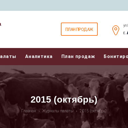
а
ул
ПЛАН ПРОДАЖ
г.
Палаты
Аналитика
План продаж
Бонитир
2015 (октябрь)
Главная
›
Журналы палаты
›
2015 (октябрь)