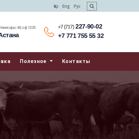
Қаз
Eng
Рус
227-90-02
+7 (717)
.Кенесары 40, оф.1205
Астана
+7 771 755 55 32
овка
Полезное
Контакты