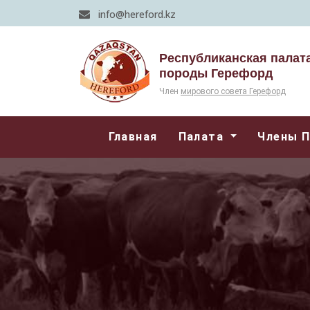
info@hereford.kz
Республиканская палат
породы Герефорд
Член
мирового совета Герефорд
Главная
Палата
Члены 