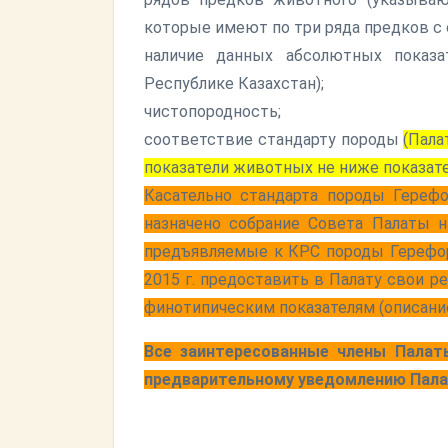
которые имеют по три ряда предков с 
наличие данных абсолютных показ
Республике Казахстан);
чистопородность;
соответствие стандарту породы
(Пала
показатели животных не ниже показат
Касательно стандарта породы Герефо
назначено собрание Совета Палаты 
предъявляемые к КРС породы Герефорд
2015 г. предоставить в Палату свои 
финотипическим показателям (описание
Все заинтересованные члены Палат
предварительному уведомлению Пала