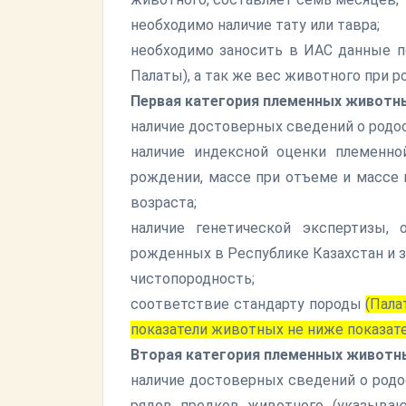
необходимо наличие тату или тавра;
необходимо заносить в ИАС данные по 
Палаты), а так же вес животного при р
Первая категория племенных животны
наличие достоверных сведений о родос
наличие индексной оценки племенной
рождении, массе при отъеме и массе
возраста;
наличие генетической экспертизы,
рожденных в Республике Казахстан и за
чистопородность;
соответствие стандарту породы
(Пала
показатели животных не ниже показат
Вторая категория племенных животн
наличие достоверных сведений о родо
рядов предков животного (указываю