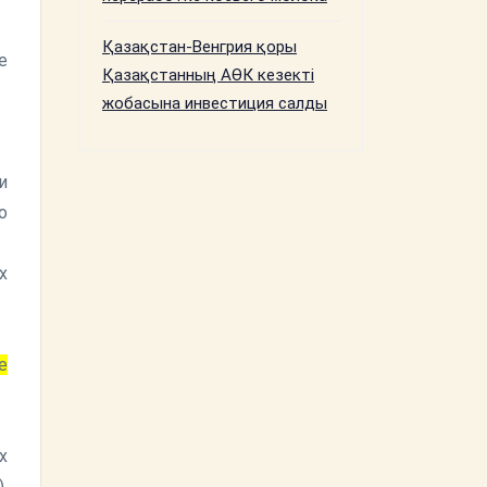
Қазақстан-Венгрия қоры
е
Қазақстанның АӨК кезекті
жобасына инвестиция салды
и
о
х
е
х
,