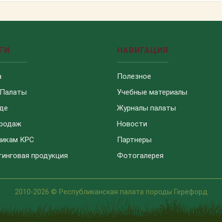
ГИ
НАВИГАЦИЯ
а
Полезное
 Палаты
Учебные материалы
де
Журналы палаты
продаж
Новости
чикам КРС
Партнеры
инговая продукция
Фотогалерея
2010-2026 © Республиканская палата породы Герефорд