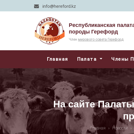
info@hereford.kz
Республиканская палат
породы Герефорд
Член
мирового совета Герефорд
Главная
Палата
Члены 
На сайте Палаты
пр
Главная
›
Новости
›