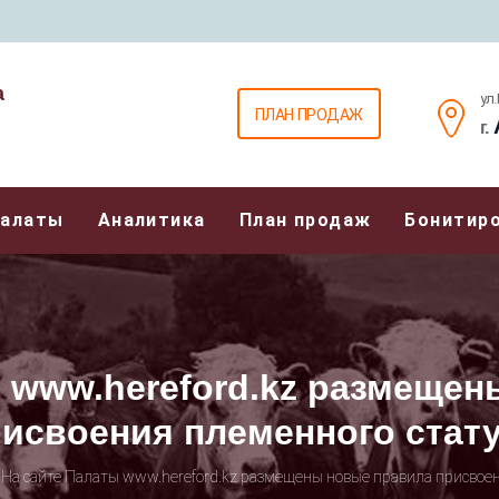
а
ул
ПЛАН ПРОДАЖ
г.
Палаты
Аналитика
План продаж
Бонитир
 www.hereford.kz размеще
исвоения племенного стат
На сайте Палаты www.hereford.kz размещены новые правила присвоен