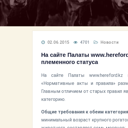
02.06.2015
4701
Новости
На сайте Палаты www.herefor
племенного статуса
На сайте Палаты www.hereford.k
«Нормативные акты и правила» разм
Главным отличием от старых правил я
категорию.
Общие требования к обеим категория
минимальный возраст крупного рогатог
животного, составляет семь месяцев;