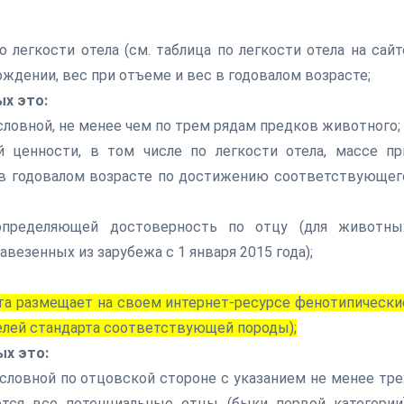
легкости отела (см. таблица по легкости отела на сайт
ождении, вес при отъеме и вес в годовалом возрасте;
х это:
ловной, не менее чем по трем рядам предков животного;
 ценности, в том числе по легкости отела, массе пр
 в годовалом возрасте по достижению соответствующег
 определяющей достоверность по отцу (для животны
везенных из зарубежа с 1 января 2015 года);
та размещает на своем интернет-ресурсе фенотипически
елей стандарта соответствующей породы);
ых это:
словной по отцовской стороне с указанием не менее тре
тся все потенциальные отцы (быки первой категории)