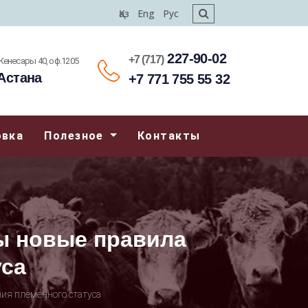
Қаз
Eng
Рус
227-90-02
+7 (717)
.Кенесары 40, оф.1205
Астана
+7 771 755 55 32
овка
Полезное
Контакты
ны новые правила
уса
ия племенного статуса