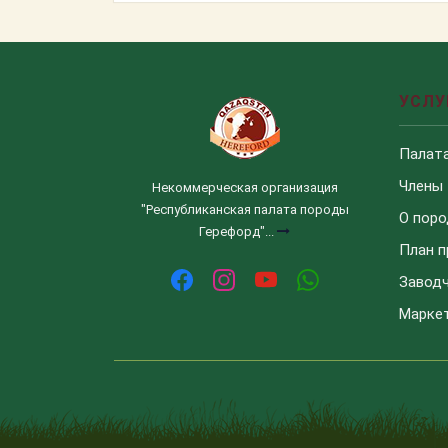
УСЛУ
Палат
Члены
Некоммерческая организация
"Республиканская палата породы
О поро
Герефорд"...
План 
Завод
Маркет