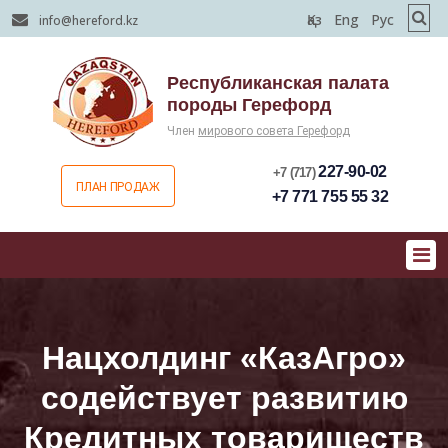
Қаз
Eng
Рус
info@hereford.kz
Республиканская палата
породы Герефорд
Член
мирового совета Герефорд
227-90-02
+7 (717)
ПЛАН ПРОДАЖ
+7 771 755 55 32
Нацхолдинг «КазАгро»
содействует развитию
Кредитных товариществ