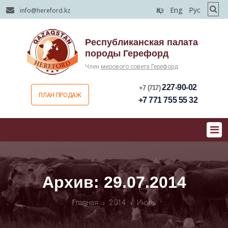
Қаз
Eng
Рус
info@hereford.kz
Республиканская палата
породы Герефорд
Член
мирового совета Герефорд
227-90-02
+7 (717)
ПЛАН ПРОДАЖ
+7 771 755 55 32
Архив: 29.07.2014
Главная
›
2014
›
Июль