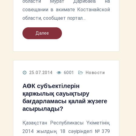
области Мурат Дарибаев на
совещании в акимате Костанайской
области, сообщает портал…
Далее
25.07.2014
6001
Новости
АӨК субъектілерін
қаржылық сауықтыру
бағдарламасы қалай жүзеге
асырылады?
Қазақстан Республикасы Үкіметінің
2014 жылдың 18 сәуіріндегі №379