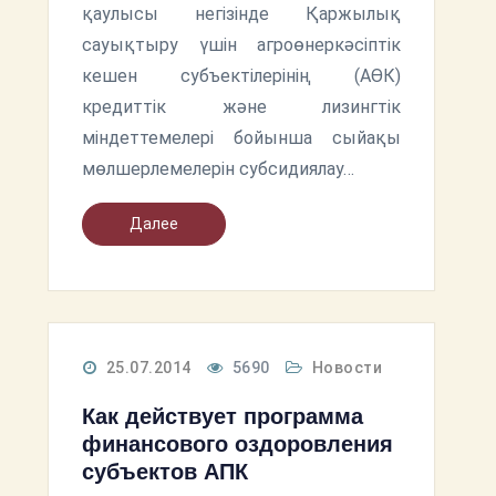
қаулысы негізінде Қаржылық
сауықтыру үшін агроөнеркәсіптік
кешен субъектілерінің (АӨК)
кредиттік және лизингтік
міндеттемелері бойынша сыйақы
мөлшерлемелерін субсидиялау…
Далее
25.07.2014
5690
Новости
Как действует программа
финансового оздоровления
субъектов АПК