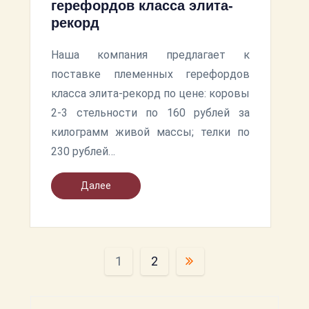
герефордов класса элита-
рекорд
Наша компания предлагает к
поставке племенных герефордов
класса элита-рекорд по цене:​ коровы
2-3 стельности по 160 рублей за
килограмм живой массы;​ телки по
230 рублей…
Далее
Пагинация
1
2
записей