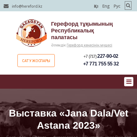
Қаз
Eng
Рус
info@hereford.kz
Герефорд тұқымының
Республикалық
палатасы
Әлемдік
Герефорд кеңесінің мүшесі
227-90-02
+7 (717)
САТУ ЖОСПАРЫ
+7 771 755 55 32
Выставка «Jana Dala/Vet
Astana 2023»