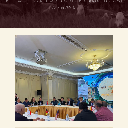
Басты бет
›
Палата
›
Фотогалерея
›
Выставка «Jana Dala/Vet
Astana 2023»