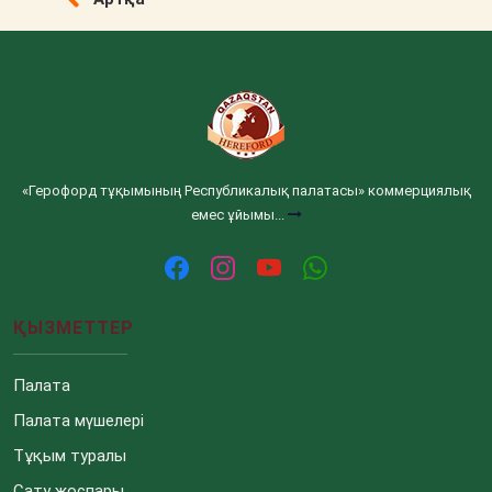
«Герофорд тұқымының Республикалық палатасы» коммерциялық
емес ұйымы...
ҚЫЗМЕТТЕР
Палата
Палата мүшелері
Тұқым туралы
Сату жоспары