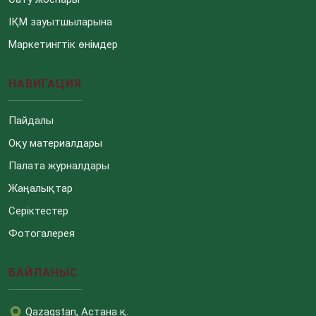
ІҚМ зауытшыларына
Маркетингтік өнімдер
НАВИГАЦИЯ
Пайдалы
Оқу материалдары
Палата журналдары
Жаңалықтар
Серіктестер
Фотогалерея
БАЙЛАНЫС
Qazaqstan, Астана қ.