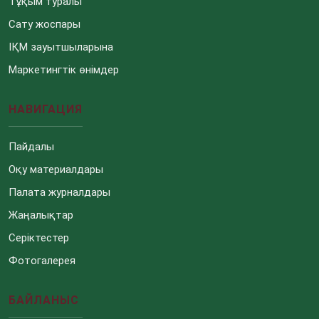
Тұқым туралы
Сату жоспары
ІҚМ зауытшыларына
Маркетингтік өнімдер
НАВИГАЦИЯ
Пайдалы
Оқу материалдары
Палата журналдары
Жаңалықтар
Серіктестер
Фотогалерея
БАЙЛАНЫС