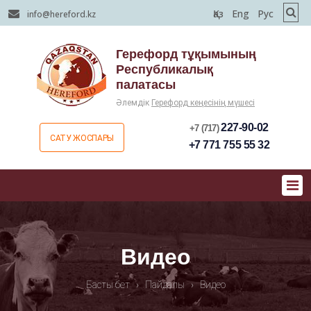
Қаз
Eng
Рус
info@hereford.kz
Герефорд тұқымының
Республикалық
палатасы
Әлемдік
Герефорд кеңесінің мүшесі
227-90-02
+7 (717)
САТУ ЖОСПАРЫ
+7 771 755 55 32
Видео
Басты бет
›
Пайдалы
›
Видео