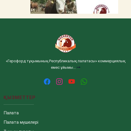
«Герофорд тұқымының Республикалық палатасы» коммерциялық
емес ұйымы...
ҚЫЗМЕТТЕР
Палата
Палата мүшелері