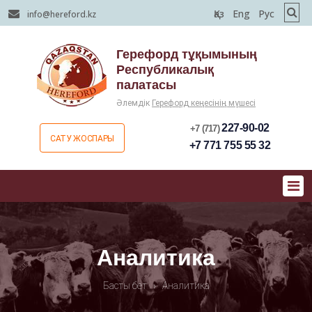
Қаз
Eng
Рус
info@hereford.kz
Герефорд тұқымының
Республикалық
палатасы
Әлемдік
Герефорд кеңесінің мүшесі
227-90-02
+7 (717)
САТУ ЖОСПАРЫ
+7 771 755 55 32
Аналитика
Басты бет
›
Аналитика