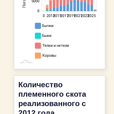
5000
0
2014
2024
2012
2016
2018
2020
2022
2026
0
2013
2015
2017
2019
2021
2023
2025
L
Бычки
Быки
Тёлки и нетели
Коровы
Количество
племенного скота
реализованного с
2012 года