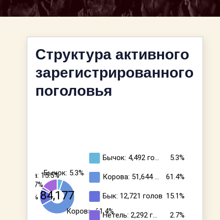
Структура активного
зарегистрированного
поголовья
Бычок: 4,492
го…
5.3%
Бычок: 5.3%
Тёлка: 15.5%
Корова: 51,644
…
61.4%
Нетель: 2.7%
84,177
Бык: 12,721
голов
15.1%
Бык: 15.1%
Корова: 61.4%
Нетель: 2,292
г…
2.7%