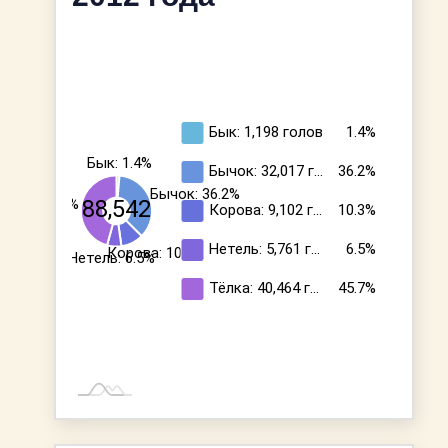
Бык: 1,198
голов
1.4%
Бык: 1.4%
Бычок: 32,017
г…
36.2%
Бычок: 36.2%
ёлка: 45.7%
88,542
Корова: 9,102
г…
10.3%
Нетель: 5,761
г…
6.5%
Корова: 10.3%
Нетель: 6.5%
Тёлка: 40,464
г…
45.7%