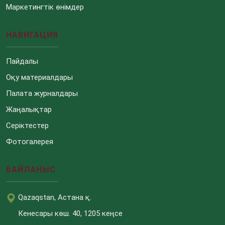
Маркетингтік өнімдер
НАВИГАЦИЯ
Пайдалы
Оқу материалдары
Палата журналдары
Жаңалықтар
Серіктестер
Фотогалерея
БАЙЛАНЫС
Qazaqstan, Астана қ.
Кенесары көш. 40, 1205 кеңсе