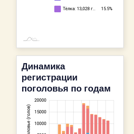
Тёлка: 13,028
г…
15.5%
Динамика
регистрации
поголовья по годам
-10000
25000
-4000
-2000
-5000
2000
4000
6000
8000
20000
Поголовье (голов)
15000
10000
10000