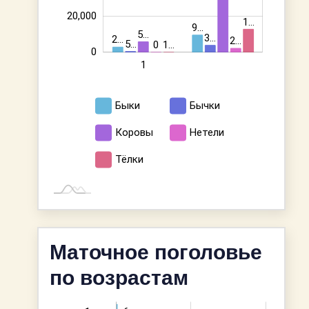
20,000
1…
9…
5…
3…
2…
2…
5…
1…
0
0
2
1
L
Быки
Бычки
Коровы
Нетели
Тёлки
Маточное поголовье
по возрастам