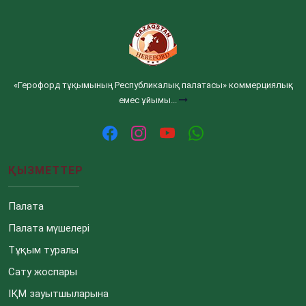
«Герофорд тұқымының Республикалық палатасы» коммерциялық
емес ұйымы...
ҚЫЗМЕТТЕР
Палата
Палата мүшелері
Тұқым туралы
Сату жоспары
ІҚМ зауытшыларына