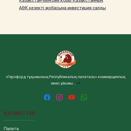
Қазақстан-Венгрия қоры Қазақстанның
АӨК кезекті жобасына инвестиция салды
«Герофорд тұқымының Республикалық палатасы» коммерциялық
емес ұйымы...
ҚЫЗМЕТТЕР
Палата