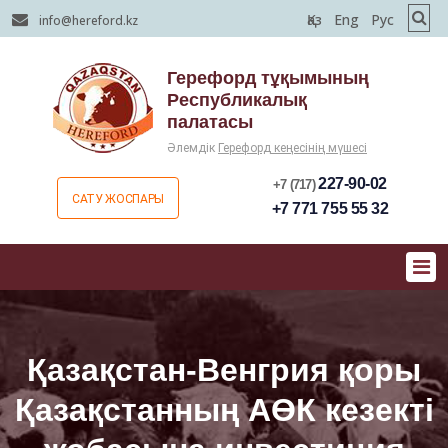
Қаз
Eng
Рус
info@hereford.kz
Герефорд тұқымының
Республикалық
палатасы
Әлемдік
Герефорд кеңесінің мүшесі
227-90-02
+7 (717)
САТУ ЖОСПАРЫ
+7 771 755 55 32
Қазақстан-Венгрия қоры
Қазақстанның АӨК кезекті