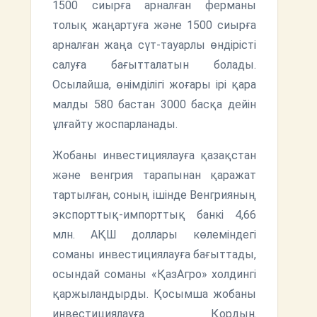
1500 сиырға арналған ферманы
толық жаңартуға және 1500 сиырға
арналған жаңа сүт-тауарлы өндірісті
салуға бағытталатын болады.
Осылайша, өнімділігі жоғары ірі қара
малды 580 бастан 3000 басқа дейін
ұлғайту жоспарланады.
Жобаны инвестициялауға қазақстан
және венгрия тарапынан қаражат
тартылған, соның ішінде Венгрияның
экспорттық-импорттық банкі 4,66
млн. АҚШ доллары көлеміндегі
соманы инвестициялауға бағыттады,
осындай соманы «ҚазАгро» холдингі
қаржыландырды. Қосымша жобаны
инвестициялауға Қордың