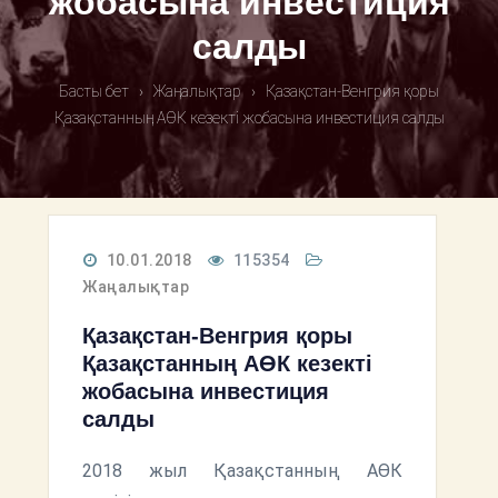
жобасына инвестиция
салды
Басты бет
›
Жаңалықтар
›
Қазақстан-Венгрия қоры
Қазақстанның АӨК кезекті жобасына инвестиция салды
10.01.2018
115354
Жаңалықтар
Қазақстан-Венгрия қоры
Қазақстанның АӨК кезекті
жобасына инвестиция
салды
2018 жыл Қазақстанның АӨК