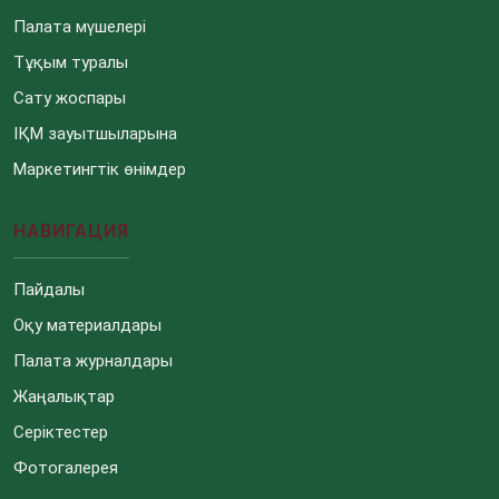
Палата мүшелері
Тұқым туралы
Сату жоспары
ІҚМ зауытшыларына
Маркетингтік өнімдер
НАВИГАЦИЯ
Пайдалы
Оқу материалдары
Палата журналдары
Жаңалықтар
Серіктестер
Фотогалерея