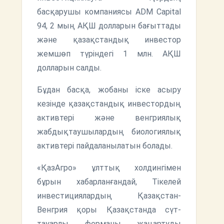
басқарушы компаниясы ADM Capital
94, 2 мың АҚШ долларын бағыттады
және қазақстандық инвестор
жемшөп түріндегі 1 млн. АҚШ
долларын салды.
Бұдан басқа, жобаны іске асыру
кезінде қазақстандық инвестордың
активтері және венгриялық
жабдықтаушылардың биологиялық
активтері пайдаланылатын болады.
«ҚазАгро» ұлттық холдингімен
бұрын хабарланғандай, Тікелей
инвестициялардың Қазақстан-
Венгрия қоры Қазақстанда сүт-
тауарлы ферманы жаңартуды