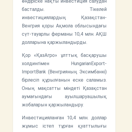
өндіріске нақты инвестиция салудан
басталды. Тікелей
инвестициялардың Қазақстан-
Венгрия қоры Ақмола облысындағы
сүт-тауарлы ферманы 10,4 млн. АҚШ
долларына қаржыландырды.
Қор «ҚазАгро» ұлттық басқарушы
холдингімен HungarianExport-
ImportBank (Венгрияның Эксимбанкі)
бірлесіп құрылғанын еске саламыз.
Оның мақсатты міндеті Қазақстан
аумағындағы ауылшаруашылық
жобаларын қаржыландыру.
Инвестицияланған 10,4 млн. доллар
жұмыс істеп тұрған қуаттылығы