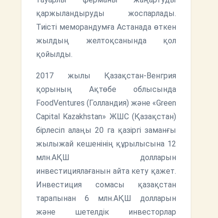
қаржыландыруды жоспарлады.
Тиісті меморандумға Астанада өткен
жылдың желтоқсанында қол
қойылды.
2017 жылы Қазақстан-Венгрия
қорының Ақтөбе облысында
FoodVentures (Голландия) және «Green
Capital Kazakhstan» ЖШС (Қазақстан)
бірлесіп алаңы 20 га қазіргі заманғы
жылыжай кешенінің құрылысына 12
млн.АҚШ долларын
инвестициялағанын айта кету қажет.
Инвестиция сомасы қазақстан
тарапынан 6 млн.АҚШ долларын
және шетелдік инвесторлар