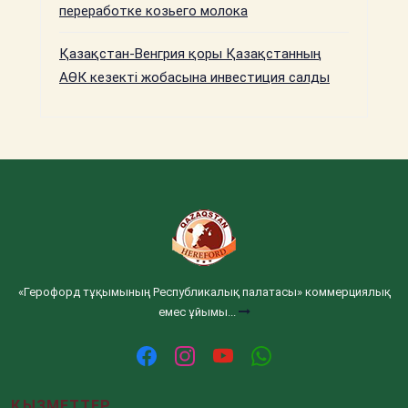
переработке козьего молока
Қазақстан-Венгрия қоры Қазақстанның
АӨК кезекті жобасына инвестиция салды
«Герофорд тұқымының Республикалық палатасы» коммерциялық
емес ұйымы...
ҚЫЗМЕТТЕР