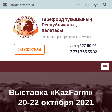
Қаз
Eng
Рус
info@hereford.kz
Герефорд тұқымының
Республикалық
палатасы
Әлемдік
Герефорд кеңесінің мүшесі
227-90-02
+7 (717)
САТУ ЖОСПАРЫ
+7 771 755 55 32
Выставка «KazFarm» —
20-22 октября 2021