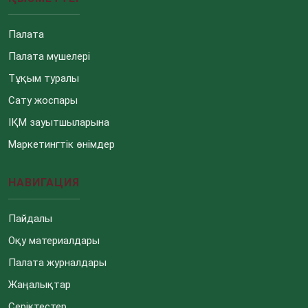
Палата
Палата мүшелері
Тұқым туралы
Сату жоспары
ІҚМ зауытшыларына
Маркетингтік өнімдер
НАВИГАЦИЯ
Пайдалы
Оқу материалдары
Палата журналдары
Жаңалықтар
Серіктестер