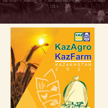
Басты бет
›
Жаңалықтар
›
Выставка «KazFarm» — 20-22 октября
2021