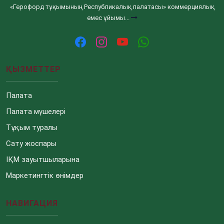
«Герофорд тұқымының Республикалық палатасы» коммерциялық
емес ұйымы...
ҚЫЗМЕТТЕР
Палата
Палата мүшелері
Тұқым туралы
Сату жоспары
ІҚМ зауытшыларына
Маркетингтік өнімдер
НАВИГАЦИЯ