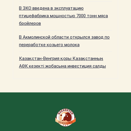
В ЗКО введена в эксплуатацию
птицефабрика мощностью 7000 тонн мяса
бройлеров
В Акмолинской области открылся завод по
переработке козьего молока
Қазақстан-Венгрия қоры Қазақстанның
АӨК кезекті жобасына инвестиция салды