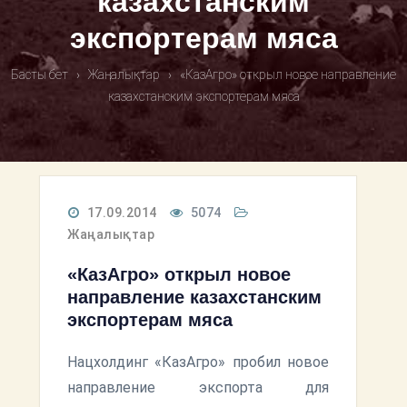
казахстанским
экспортерам мяса
Басты бет
›
Жаңалықтар
›
«КазАгро» открыл новое направление
казахстанским экспортерам мяса
17.09.2014
5074
Жаңалықтар
«КазАгро» открыл новое
направление казахстанским
экспортерам мяса
Нацхолдинг «КазАгро» пробил новое
направление экспорта для