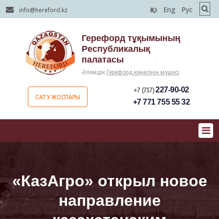
Қаз
Eng
Рус
info@hereford.kz
Герефорд тұқымының
Республикалық
палатасы
Әлемдік
Герефорд кеңесінің мүшесі
227-90-02
+7 (717)
САТУ ЖОСПАРЫ
+7 771 755 55 32
«КазАгро» открыл новое
направление