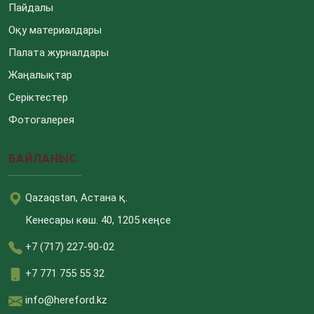
Пайдалы
Оқу материалдары
Палата журналдары
Жаңалықтар
Серіктестер
Фотогалерея
БАЙЛАНЫС
Qazaqstan, Астана қ.
Кенесары көш. 40, 1205 кеңсе
+7 (717) 227-90-02
+7 771 755 55 32
info@hereford.kz